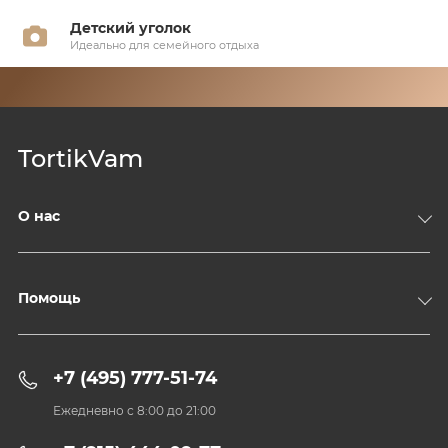
Детский уголок
Идеально для семейного отдыха
TortikVam
О нас
Компания
Доставка и оплата
Помощь
Контакты
Политика конфиденциальности
+7 (495) 777-51-74
Пользовательское соглашение
Ежедневно с 8:00 до 21:00