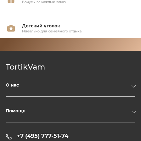
Бонусы за каждый заказ
Детский уголок
Идеально для семейного отдыха
TortikVam
О нас
Компания
Доставка и оплата
Помощь
Контакты
Политика конфиденциальности
+7 (495) 777-51-74