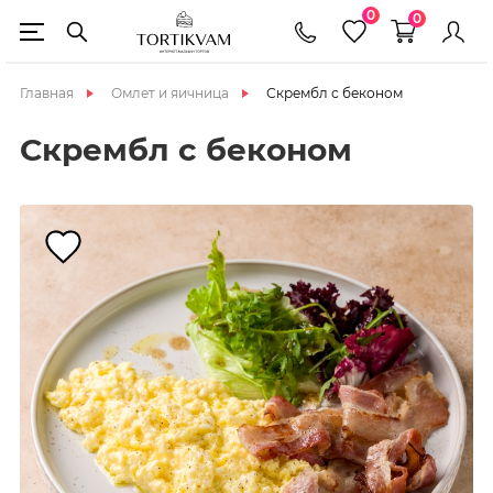
0
0
Главная
Омлет и яичница
Скрембл с беконом
Скрембл с беконом