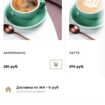
радует глаз. Видно, что готовят с душой.
вежлив
Мне нравится заказывать здесь ужин.
вкусно
Отзыв с
Delivery Club
Отзыв 
АМЕРИКАНО
ЛАТТЕ
250 руб.
370 руб.
Доставка по ЖК – 0 руб
За 30 минут до двери